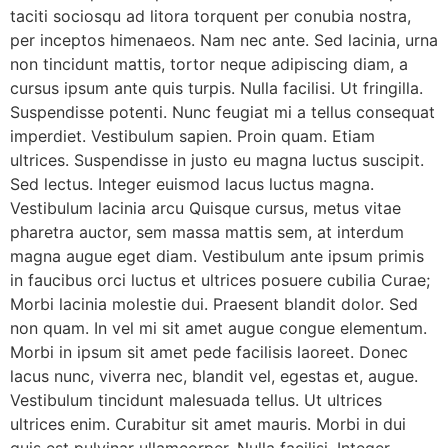
taciti sociosqu ad litora torquent per conubia nostra,
per inceptos himenaeos. Nam nec ante. Sed lacinia, urna
non tincidunt mattis, tortor neque adipiscing diam, a
cursus ipsum ante quis turpis. Nulla facilisi. Ut fringilla.
Suspendisse potenti. Nunc feugiat mi a tellus consequat
imperdiet. Vestibulum sapien. Proin quam. Etiam
ultrices. Suspendisse in justo eu magna luctus suscipit.
Sed lectus. Integer euismod lacus luctus magna.
Vestibulum lacinia arcu Quisque cursus, metus vitae
pharetra auctor, sem massa mattis sem, at interdum
magna augue eget diam. Vestibulum ante ipsum primis
in faucibus orci luctus et ultrices posuere cubilia Curae;
Morbi lacinia molestie dui. Praesent blandit dolor. Sed
non quam. In vel mi sit amet augue congue elementum.
Morbi in ipsum sit amet pede facilisis laoreet. Donec
lacus nunc, viverra nec, blandit vel, egestas et, augue.
Vestibulum tincidunt malesuada tellus. Ut ultrices
ultrices enim. Curabitur sit amet mauris. Morbi in dui
quis est pulvinar ullamcorper. Nulla facilisi. Integer