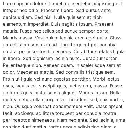
Lorem ipsum dolor sit amet, consectetur adipiscing elit.
Integer nec odio. Praesent libero. Sed cursus ante
dapibus diam. Sed nisi. Nulla quis sem at nibh
elementum imperdiet. Duis sagittis ipsum. Praesent
mauris. Fusce nec tellus sed augue semper porta.
Mauris massa. Vestibulum lacinia arcu eget nulla. Class
aptent taciti sociosqu ad litora torquent per conubia
nostra, per inceptos himenaeos. Curabitur sodales ligula
in libero. Sed dignissim lacinia nunc. Curabitur tortor.
Pellentesque nibh. Aenean quam. In scelerisque sem at
dolor. Maecenas mattis. Sed convallis tristique sem.
Proin ut ligula vel nunc egestas porttitor. Morbi lectus
risus, iaculis vel, suscipit quis, luctus non, massa. Fusce
ac turpis quis ligula lacinia aliquet. Mauris ipsum. Nulla
metus metus, ullamcorper vel, tincidunt sed, euismod in,
nibh. Quisque volutpat condimentum velit. Class aptent
taciti sociosqu ad litora torquent per conubia nostra,
per inceptos himenaeos. Nam nec ante. Sed lacinia, urna
non tincidunt mattis, tortor neque adipiscing diam, a