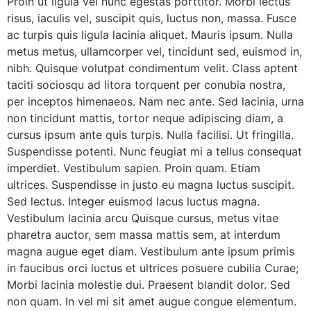
Proin ut ligula vel nunc egestas porttitor. Morbi lectus
risus, iaculis vel, suscipit quis, luctus non, massa. Fusce
ac turpis quis ligula lacinia aliquet. Mauris ipsum. Nulla
metus metus, ullamcorper vel, tincidunt sed, euismod in,
nibh. Quisque volutpat condimentum velit. Class aptent
taciti sociosqu ad litora torquent per conubia nostra,
per inceptos himenaeos. Nam nec ante. Sed lacinia, urna
non tincidunt mattis, tortor neque adipiscing diam, a
cursus ipsum ante quis turpis. Nulla facilisi. Ut fringilla.
Suspendisse potenti. Nunc feugiat mi a tellus consequat
imperdiet. Vestibulum sapien. Proin quam. Etiam
ultrices. Suspendisse in justo eu magna luctus suscipit.
Sed lectus. Integer euismod lacus luctus magna.
Vestibulum lacinia arcu Quisque cursus, metus vitae
pharetra auctor, sem massa mattis sem, at interdum
magna augue eget diam. Vestibulum ante ipsum primis
in faucibus orci luctus et ultrices posuere cubilia Curae;
Morbi lacinia molestie dui. Praesent blandit dolor. Sed
non quam. In vel mi sit amet augue congue elementum.