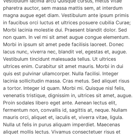
Vestibulum lacinia arcu Quisque cursus, metus vitae
pharetra auctor, sem massa mattis sem, at interdum
magna augue eget diam. Vestibulum ante ipsum primis
in faucibus orci luctus et ultrices posuere cubilia Curae;
Morbi lacinia molestie dui. Praesent blandit dolor. Sed
non quam. In vel mi sit amet augue congue elementum.
Morbi in ipsum sit amet pede facilisis laoreet. Donec
lacus nunc, viverra nec, blandit vel, egestas et, augue.
Vestibulum tincidunt malesuada tellus. Ut ultrices
ultrices enim. Curabitur sit amet mauris. Morbi in dui
quis est pulvinar ullamcorper. Nulla facilisi. Integer
lacinia sollicitudin massa. Cras metus. Sed aliquet risus
a tortor. Integer id quam. Morbi mi. Quisque nisl felis,
venenatis tristique, dignissim in, ultrices sit amet, augue.
Proin sodales libero eget ante. Aenean lectus elit,
fermentum non, convallis id, sagittis at, neque. Nullam
mauris orci, aliquet et, iaculis et, viverra vitae, ligula.
Nulla ut felis in purus aliquam imperdiet. Maecenas
aliquet mollis lectus. Vivamus consectetuer risus et