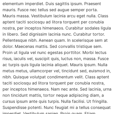
elementum imperdiet. Duis sagittis ipsum. Praesent
mauris. Fusce nec tellus sed augue semper porta.
Mauris massa. Vestibulum lacinia arcu eget nulla. Class
aptent taciti sociosqu ad litora torquent per conubia
nostra, per inceptos himenaeos. Curabitur sodales ligula
in libero. Sed dignissim lacinia nunc. Curabitur tortor.
Pellentesque nibh. Aenean quam. In scelerisque sem at
dolor. Maecenas mattis. Sed convallis tristique sem.
Proin ut ligula vel nunc egestas porttitor. Morbi lectus
risus, iaculis vel, suscipit quis, luctus non, massa. Fusce
ac turpis quis ligula lacinia aliquet. Mauris ipsum. Nulla
metus metus, ullamcorper vel, tincidunt sed, euismod in,
nibh. Quisque volutpat condimentum velit. Class aptent
taciti sociosqu ad litora torquent per conubia nostra,
per inceptos himenaeos. Nam nec ante. Sed lacinia, urna
non tincidunt mattis, tortor neque adipiscing diam, a
cursus ipsum ante quis turpis. Nulla facilisi. Ut fringilla.
Suspendisse potenti. Nunc feugiat mi a tellus consequat
imperdiet. Vestibulum sapien. Proin quam. Etiam