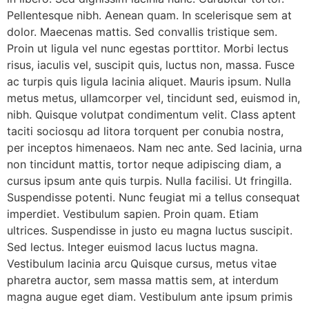
Pellentesque nibh. Aenean quam. In scelerisque sem at
dolor. Maecenas mattis. Sed convallis tristique sem.
Proin ut ligula vel nunc egestas porttitor. Morbi lectus
risus, iaculis vel, suscipit quis, luctus non, massa. Fusce
ac turpis quis ligula lacinia aliquet. Mauris ipsum. Nulla
metus metus, ullamcorper vel, tincidunt sed, euismod in,
nibh. Quisque volutpat condimentum velit. Class aptent
taciti sociosqu ad litora torquent per conubia nostra,
per inceptos himenaeos. Nam nec ante. Sed lacinia, urna
non tincidunt mattis, tortor neque adipiscing diam, a
cursus ipsum ante quis turpis. Nulla facilisi. Ut fringilla.
Suspendisse potenti. Nunc feugiat mi a tellus consequat
imperdiet. Vestibulum sapien. Proin quam. Etiam
ultrices. Suspendisse in justo eu magna luctus suscipit.
Sed lectus. Integer euismod lacus luctus magna.
Vestibulum lacinia arcu Quisque cursus, metus vitae
pharetra auctor, sem massa mattis sem, at interdum
magna augue eget diam. Vestibulum ante ipsum primis