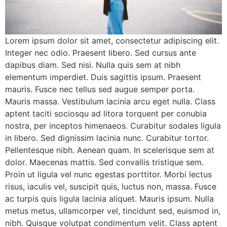
Lorem ipsum dolor sit amet, consectetur adipiscing elit.
Integer nec odio. Praesent libero. Sed cursus ante
dapibus diam. Sed nisi. Nulla quis sem at nibh
elementum imperdiet. Duis sagittis ipsum. Praesent
mauris. Fusce nec tellus sed augue semper porta.
Mauris massa. Vestibulum lacinia arcu eget nulla. Class
aptent taciti sociosqu ad litora torquent per conubia
nostra, per inceptos himenaeos. Curabitur sodales ligula
in libero. Sed dignissim lacinia nunc. Curabitur tortor.
Pellentesque nibh. Aenean quam. In scelerisque sem at
dolor. Maecenas mattis. Sed convallis tristique sem.
Proin ut ligula vel nunc egestas porttitor. Morbi lectus
risus, iaculis vel, suscipit quis, luctus non, massa. Fusce
ac turpis quis ligula lacinia aliquet. Mauris ipsum. Nulla
metus metus, ullamcorper vel, tincidunt sed, euismod in,
nibh. Quisque volutpat condimentum velit. Class aptent