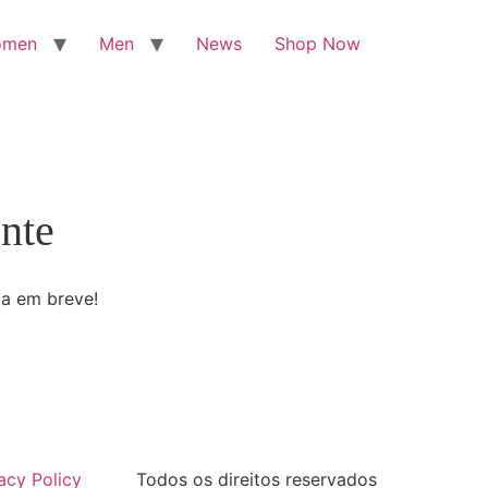
omen
Men
News
Shop Now
nte
da em breve!
acy Policy
Todos os direitos reservados