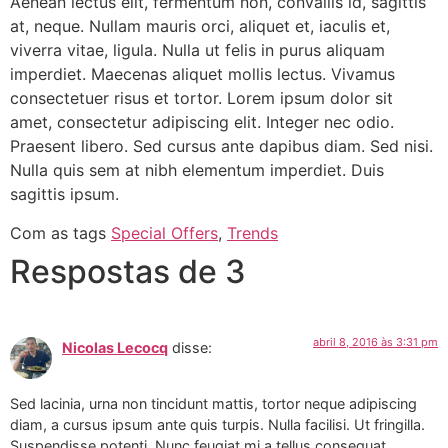
Aenean lectus elit, fermentum non, convallis id, sagittis
at, neque. Nullam mauris orci, aliquet et, iaculis et,
viverra vitae, ligula. Nulla ut felis in purus aliquam
imperdiet. Maecenas aliquet mollis lectus. Vivamus
consectetuer risus et tortor. Lorem ipsum dolor sit
amet, consectetur adipiscing elit. Integer nec odio.
Praesent libero. Sed cursus ante dapibus diam. Sed nisi.
Nulla quis sem at nibh elementum imperdiet. Duis
sagittis ipsum.
Com as tags
Special Offers
,
Trends
Respostas de 3
abril 8, 2016 às 3:31 pm
Nicolas Lecocq
disse:
Sed lacinia, urna non tincidunt mattis, tortor neque adipiscing
diam, a cursus ipsum ante quis turpis. Nulla facilisi. Ut fringilla.
Suspendisse potenti. Nunc feugiat mi a tellus consequat