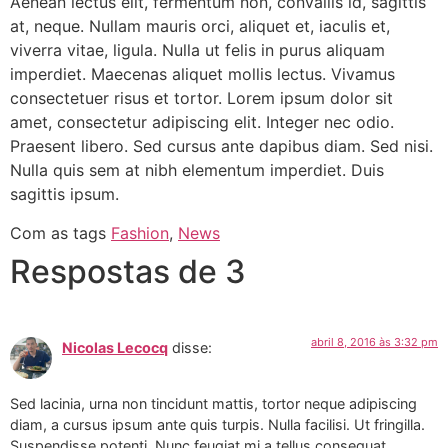
Aenean lectus elit, fermentum non, convallis id, sagittis
at, neque. Nullam mauris orci, aliquet et, iaculis et,
viverra vitae, ligula. Nulla ut felis in purus aliquam
imperdiet. Maecenas aliquet mollis lectus. Vivamus
consectetuer risus et tortor. Lorem ipsum dolor sit
amet, consectetur adipiscing elit. Integer nec odio.
Praesent libero. Sed cursus ante dapibus diam. Sed nisi.
Nulla quis sem at nibh elementum imperdiet. Duis
sagittis ipsum.
Com as tags
Fashion
,
News
Respostas de 3
abril 8, 2016 às 3:32 pm
Nicolas Lecocq
disse:
Sed lacinia, urna non tincidunt mattis, tortor neque adipiscing
diam, a cursus ipsum ante quis turpis. Nulla facilisi. Ut fringilla.
Suspendisse potenti. Nunc feugiat mi a tellus consequat