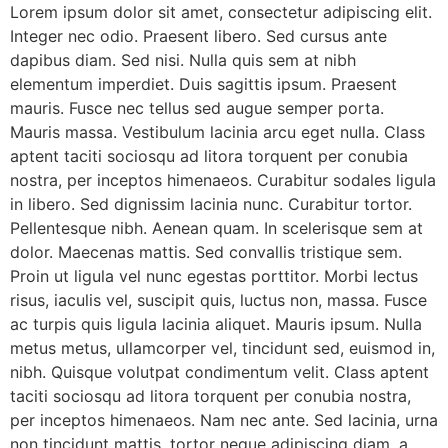
Lorem ipsum dolor sit amet, consectetur adipiscing elit.
Integer nec odio. Praesent libero. Sed cursus ante
dapibus diam. Sed nisi. Nulla quis sem at nibh
elementum imperdiet. Duis sagittis ipsum. Praesent
mauris. Fusce nec tellus sed augue semper porta.
Mauris massa. Vestibulum lacinia arcu eget nulla. Class
aptent taciti sociosqu ad litora torquent per conubia
nostra, per inceptos himenaeos. Curabitur sodales ligula
in libero. Sed dignissim lacinia nunc. Curabitur tortor.
Pellentesque nibh. Aenean quam. In scelerisque sem at
dolor. Maecenas mattis. Sed convallis tristique sem.
Proin ut ligula vel nunc egestas porttitor. Morbi lectus
risus, iaculis vel, suscipit quis, luctus non, massa. Fusce
ac turpis quis ligula lacinia aliquet. Mauris ipsum. Nulla
metus metus, ullamcorper vel, tincidunt sed, euismod in,
nibh. Quisque volutpat condimentum velit. Class aptent
taciti sociosqu ad litora torquent per conubia nostra,
per inceptos himenaeos. Nam nec ante. Sed lacinia, urna
non tincidunt mattis, tortor neque adipiscing diam, a