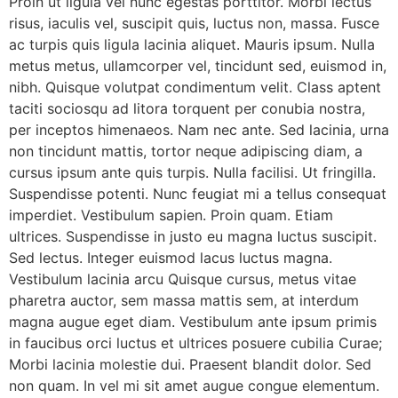
Proin ut ligula vel nunc egestas porttitor. Morbi lectus
risus, iaculis vel, suscipit quis, luctus non, massa. Fusce
ac turpis quis ligula lacinia aliquet. Mauris ipsum. Nulla
metus metus, ullamcorper vel, tincidunt sed, euismod in,
nibh. Quisque volutpat condimentum velit. Class aptent
taciti sociosqu ad litora torquent per conubia nostra,
per inceptos himenaeos. Nam nec ante. Sed lacinia, urna
non tincidunt mattis, tortor neque adipiscing diam, a
cursus ipsum ante quis turpis. Nulla facilisi. Ut fringilla.
Suspendisse potenti. Nunc feugiat mi a tellus consequat
imperdiet. Vestibulum sapien. Proin quam. Etiam
ultrices. Suspendisse in justo eu magna luctus suscipit.
Sed lectus. Integer euismod lacus luctus magna.
Vestibulum lacinia arcu Quisque cursus, metus vitae
pharetra auctor, sem massa mattis sem, at interdum
magna augue eget diam. Vestibulum ante ipsum primis
in faucibus orci luctus et ultrices posuere cubilia Curae;
Morbi lacinia molestie dui. Praesent blandit dolor. Sed
non quam. In vel mi sit amet augue congue elementum.