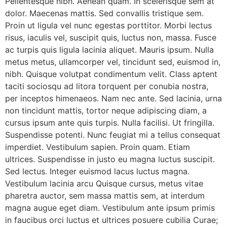
Pellentesque nibh. Aenean quam. In scelerisque sem at
dolor. Maecenas mattis. Sed convallis tristique sem.
Proin ut ligula vel nunc egestas porttitor. Morbi lectus
risus, iaculis vel, suscipit quis, luctus non, massa. Fusce
ac turpis quis ligula lacinia aliquet. Mauris ipsum. Nulla
metus metus, ullamcorper vel, tincidunt sed, euismod in,
nibh. Quisque volutpat condimentum velit. Class aptent
taciti sociosqu ad litora torquent per conubia nostra,
per inceptos himenaeos. Nam nec ante. Sed lacinia, urna
non tincidunt mattis, tortor neque adipiscing diam, a
cursus ipsum ante quis turpis. Nulla facilisi. Ut fringilla.
Suspendisse potenti. Nunc feugiat mi a tellus consequat
imperdiet. Vestibulum sapien. Proin quam. Etiam
ultrices. Suspendisse in justo eu magna luctus suscipit.
Sed lectus. Integer euismod lacus luctus magna.
Vestibulum lacinia arcu Quisque cursus, metus vitae
pharetra auctor, sem massa mattis sem, at interdum
magna augue eget diam. Vestibulum ante ipsum primis
in faucibus orci luctus et ultrices posuere cubilia Curae;