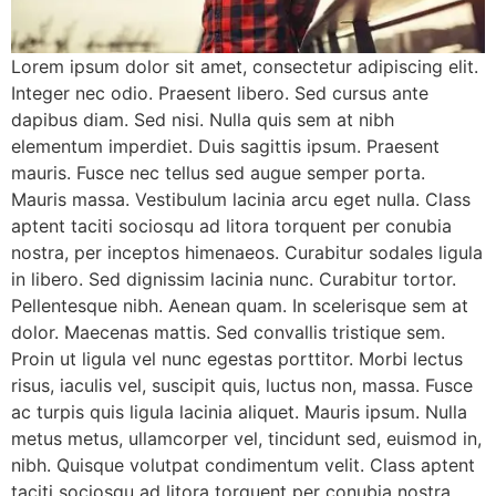
Lorem ipsum dolor sit amet, consectetur adipiscing elit.
Integer nec odio. Praesent libero. Sed cursus ante
dapibus diam. Sed nisi. Nulla quis sem at nibh
elementum imperdiet. Duis sagittis ipsum. Praesent
mauris. Fusce nec tellus sed augue semper porta.
Mauris massa. Vestibulum lacinia arcu eget nulla. Class
aptent taciti sociosqu ad litora torquent per conubia
nostra, per inceptos himenaeos. Curabitur sodales ligula
in libero. Sed dignissim lacinia nunc. Curabitur tortor.
Pellentesque nibh. Aenean quam. In scelerisque sem at
dolor. Maecenas mattis. Sed convallis tristique sem.
Proin ut ligula vel nunc egestas porttitor. Morbi lectus
risus, iaculis vel, suscipit quis, luctus non, massa. Fusce
ac turpis quis ligula lacinia aliquet. Mauris ipsum. Nulla
metus metus, ullamcorper vel, tincidunt sed, euismod in,
nibh. Quisque volutpat condimentum velit. Class aptent
taciti sociosqu ad litora torquent per conubia nostra,