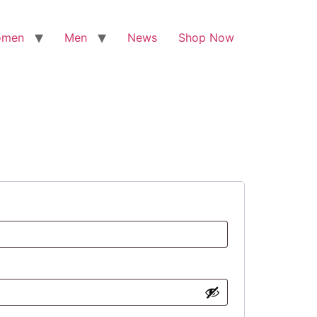
omen
Men
News
Shop Now